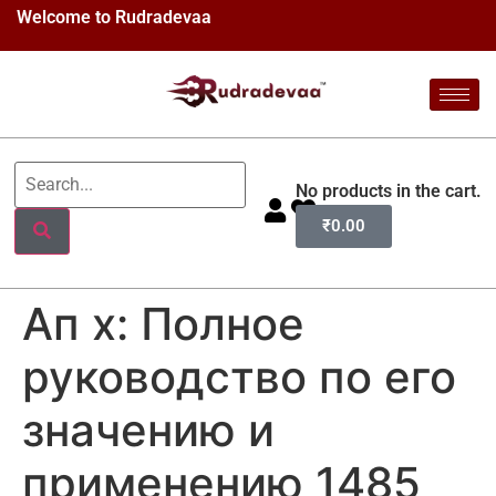
Welcome to Rudradevaa
No products in the cart.
₹
0.00
Ап х: Полное
руководство по его
значению и
применению 1485