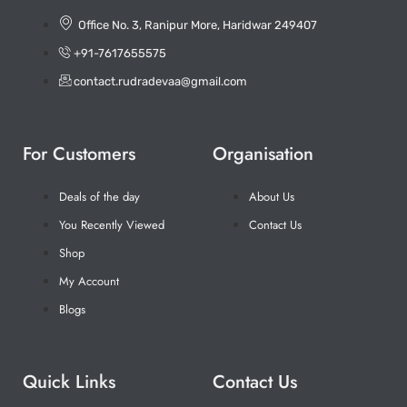
Office No. 3, Ranipur More, Haridwar 249407
+91-7617655575
contact.rudradevaa@gmail.com
For Customers
Organisation
Deals of the day
About Us
You Recently Viewed
Contact Us
Shop
My Account
Blogs
Quick Links
Contact Us