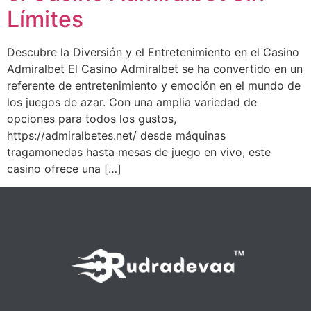
Límites
Descubre la Diversión y el Entretenimiento en el Casino
Admiralbet El Casino Admiralbet se ha convertido en un
referente de entretenimiento y emoción en el mundo de
los juegos de azar. Con una amplia variedad de
opciones para todos los gustos,
https://admiralbetes.net/ desde máquinas
tragamonedas hasta mesas de juego en vivo, este
casino ofrece una […]