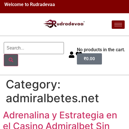
Welcome to Rudradevaa
No products in the cart.
₹
0.00
Category:
admiralbetes.net
Adrenalina y Estrategia en
el Casino Admiralbet Sin